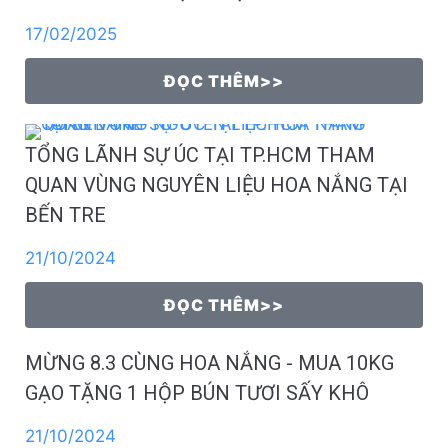
17/02/2025
ĐỌC THÊM>>
TỔNG LÃNH SỰ ÚC TẠI TP.HCM THAM
QUAN VÙNG NGUYÊN LIỆU HOA NẮNG TẠI
BẾN TRE
21/10/2024
ĐỌC THÊM>>
MỪNG 8.3 CÙNG HOA NẮNG - MUA 10KG
GẠO TẶNG 1 HỘP BÚN TƯƠI SẤY KHÔ
21/10/2024