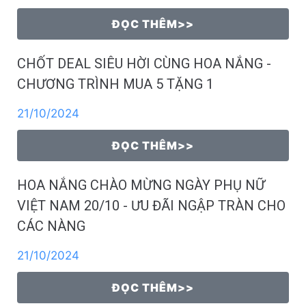
ĐỌC THÊM>>
CHỐT DEAL SIÊU HỜI CÙNG HOA NẮNG -
CHƯƠNG TRÌNH MUA 5 TẶNG 1
21/10/2024
ĐỌC THÊM>>
HOA NẮNG CHÀO MỪNG NGÀY PHỤ NỮ
VIỆT NAM 20/10 - ƯU ĐÃI NGẬP TRÀN CHO
CÁC NÀNG
21/10/2024
ĐỌC THÊM>>