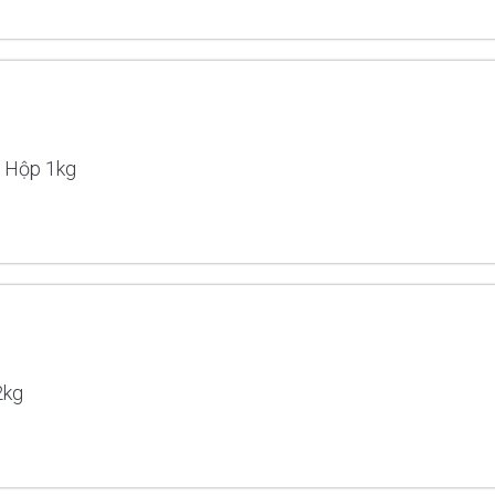
oa Nắng Gạo Tấm Hộp 1kg
2kg