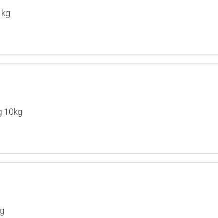
1kg
g 10kg
Kg