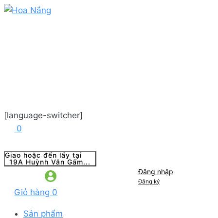
[language-switcher]
0
Giao hoặc đến lấy tại
19A Huỳnh Văn Gấm...
Đăng nhập
Đăng ký
Giỏ hàng
0
Sản phẩm