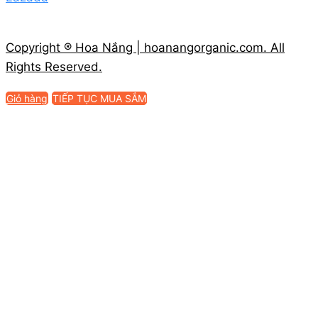
Copyright ® Hoa Nắng | hoanangorganic.com. All
Rights Reserved.
Giỏ hàng
TIẾP TỤC MUA SẮM