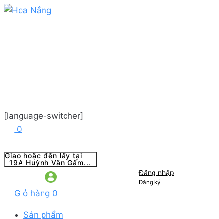
[language-switcher]
0
Giao hoặc đến lấy tại
19A Huỳnh Văn Gấm...
Đăng nhập
Đăng ký
Giỏ hàng
0
Sản phẩm