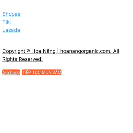
Shopee
Tiki
Lazada
Copyright ® Hoa Nắng | hoanangorganic.com. All
Rights Reserved.
Giỏ hàng
TIẾP TỤC MUA SẮM