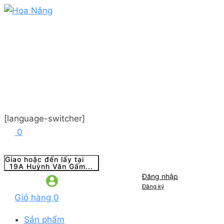
[language-switcher]
0
Giao hoặc đến lấy tại
19A Huỳnh Văn Gấm...
Đăng nhập
Đăng ký
Giỏ hàng
0
Sản phẩm