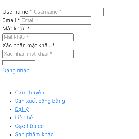
Username
*
Email
*
Mật khẩu
*
Xác nhận mật khẩu
*
Đăng nhập
Câu chuyện
Sản xuất công bằng
Đại lý
Liên hệ
Gạo hữu cơ
Sản phẩm khác