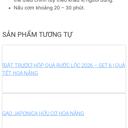
thể điều chỉnh tùy theo khẩu vị người dùng.
Nấu cơm khoảng 20 – 30 phút.
SẢN PHẨM TƯƠNG TỰ
[ĐẶT TRƯỚC] HỘP QUÀ RƯỚC LỘC 2026 – SET 6 | QUÀ
TẾT HOA NẮNG
Read more
GẠO JAPONICA HỮU CƠ HOA NẮNG