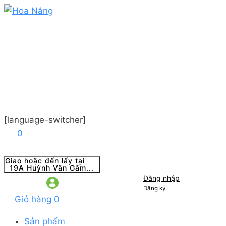
[language-switcher]
0
Giao hoặc đến lấy tại
19A Huỳnh Văn Gấm...
Đăng nhập
Đăng ký
Giỏ hàng
0
Sản phẩm