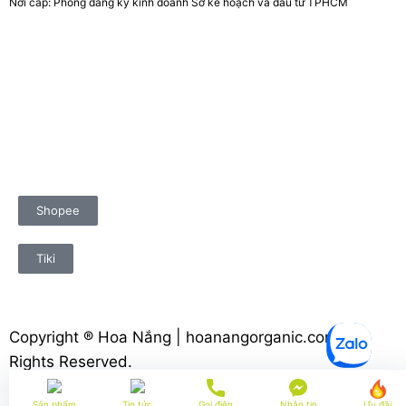
Nơi cấp: Phòng đăng ký kinh doanh Sở kế hoạch và đầu tư TPHCM
Shopee
Tiki
Copyright ® Hoa Nắng | hoanangorganic.com. All
Rights Reserved.
Sản phẩm
Tin tức
Gọi điện
Nhắn tin
Ưu đãi