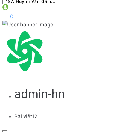
19A Huỳnh Văn Gấm...
0
admin-hn
Bài viết
12