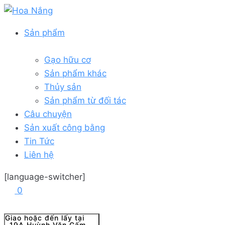
Sản phẩm
Gạo hữu cơ
Sản phẩm khác
Thủy sản
Sản phẩm từ đối tác
Câu chuyện
Sản xuất công bằng
Tin Tức
Liên hệ
[language-switcher]
0
Giao hoặc đến lấy tại
19A Huỳnh Văn Gấm...