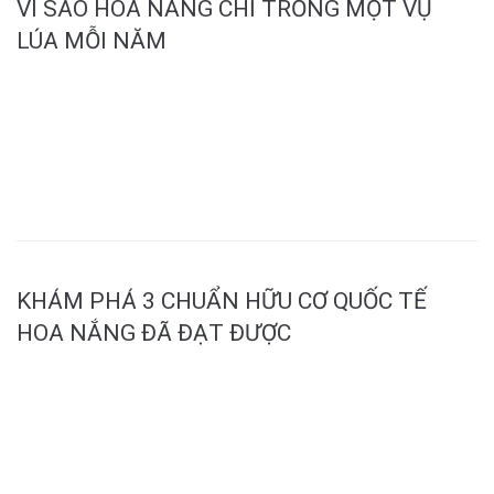
VÌ SAO HOA NẮNG CHỈ TRỒNG MỘT VỤ
LÚA MỖI NĂM
MORE
KHÁM PHÁ 3 CHUẨN HỮU CƠ QUỐC TẾ
HOA NẮNG ĐÃ ĐẠT ĐƯỢC
MORE