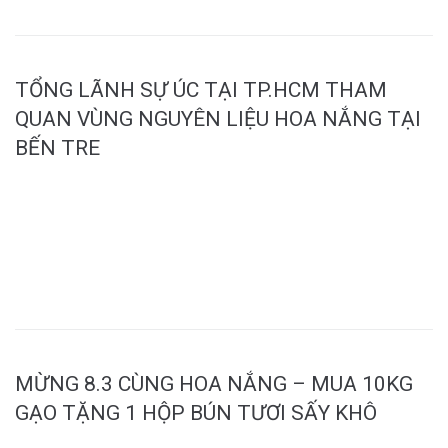
TỔNG LÃNH SỰ ÚC TẠI TP.HCM THAM
QUAN VÙNG NGUYÊN LIỆU HOA NẮNG TẠI
BẾN TRE
MORE
MỪNG 8.3 CÙNG HOA NẮNG – MUA 10KG
GẠO TẶNG 1 HỘP BÚN TƯƠI SẤY KHÔ