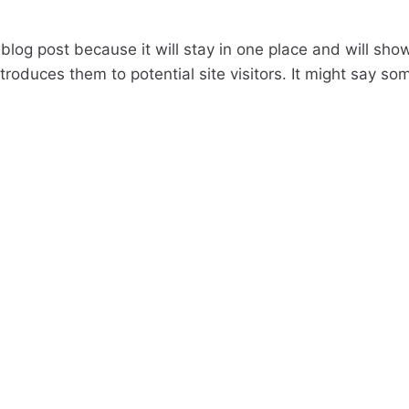
 blog post because it will stay in one place and will sho
oduces them to potential site visitors. It might say some
ssenger by day, aspiring actor by n
Angeles, have a great dog named Ja
he rain.)
pany was founded in 1971, and h
ic ever since. Located in Gotham
 all kinds of awesome things for