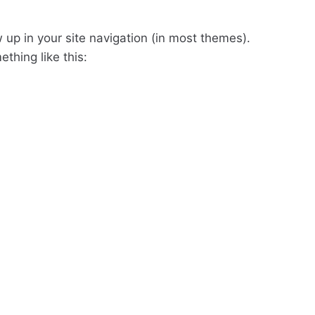
w up in your site navigation (in most themes).
thing like this:
ight, and this is my
ck, and I like piña coladas.
as been providing quality
 City, XYZ employs over
 the Gotham community.