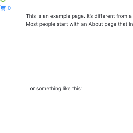
0
This is an example page. It’s different from a
Most people start with an About page that intr
Hi there! I’m a bike me
website. I live in Los 
(And gettin’ caught in t
…or something like this:
The XYZ Doohickey Com
doohickeys to the publ
2,000 people and does