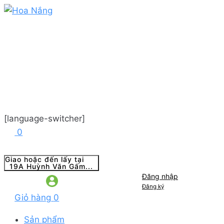
[language-switcher]
0
Giao hoặc đến lấy tại
19A Huỳnh Văn Gấm...
Đăng nhập
Đăng ký
Giỏ hàng
0
Sản phẩm